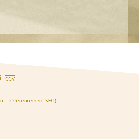
U
CGV
|
gn – Référencement SEO)