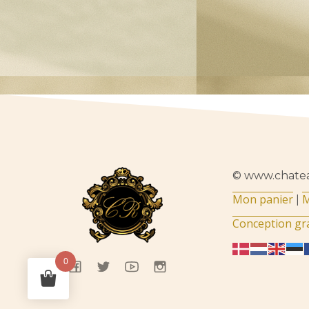
© www.chatea
Mon panier
M
|
Conception gr
0