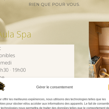
RIEN QUE POUR VOUS.
Aula Spa
t
onibles
amedi
7h30 · 19h00
he
uement
Gérer le consentement
i de respecter les créneaux
r offrir les meilleures expériences, nous utilisons des technologies telles que les
kies pour stocker et/ou accéder aux informations des appareils. Le fait de consenti
ourrez également profiter d’autres
 technologies nous permettra de traiter des données telles que le comportement d