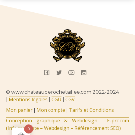
© www.chateauderochetaillee.com 2022-2024
Mentions légales
CGU
CGV
|
|
|
Mon panier
Mon compte
Tarifs et Conditions
|
|
Conception graphique & Webdesign : E-procom
(Infographiste – Webdesign – Référencement SEO)
0