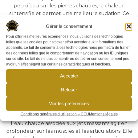
peu d’eau sur les pierres chaudes, la chaleur
s’intensifie et permet une meilleure sudation. Ce
premier temps aide à détendre les muscles, soulager
Gérer le consentement
les tensions, stimuler la circulation sanguine et
éliminer les toxines. Il prépare idéalement le corps
Pour offrir les meilleures expériences, nous utilisons des technologies
telles que les cookies pour stocker et/ou accéder aux informations des
aux étapes suivantes.
appareils. Le fait de consentir à ces technologies nous permettra de traiter
des données telles que le comportement de navigation ou les ID uniques
Poursuivez par une séance de hammam.
sur ce site. Le fait de ne pas consentir ou de retirer son consentement peut
La chaleur humide du hammam enveloppe le corps
avoir un effet négatif sur certaines caractéristiques et fonctions.
en douceur. La vapeur ouvre les pores, purifie la
Accepter
peau, libère les voies respiratoires et procure une
sensation de relâchement profond. Après le sauna,
Refuser
cette transition plus douce permet au corps de
continuer à se détendre sans choc thermique.
Voir les préférences
Conditions générales d’utilisation – CGU
Mentions légales
Terminez par le jacuzzi.
L’eau chaude associée aux jets massants agit en
profondeur sur les muscles et les articulations. Elle